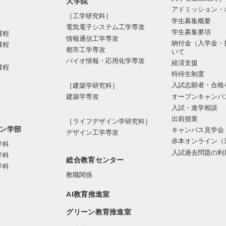
大学院
アドミッション・
［工学研究科］
学生募集概要
電気電⼦システム⼯学専攻
学生募集要項
課程
情報通信⼯学専攻
納付金（入学金・
課程
都市⼯学専攻
いて
バイオ情報・応⽤化学専攻
経済支援
課程
特待生制度
入試志願者・合格
［建築学研究科］
オープンキャンパ
建築学専攻
入試・進学相談
出前授業
［ライフデザイン学研究科］
ン学部
キャンパス見学会
デザイン工学専攻
赤本オンライン（
学科
入試過去問題の利
学科
総合教育センター
学科
教職関係
AI教育推進室
グリーン教育推進室