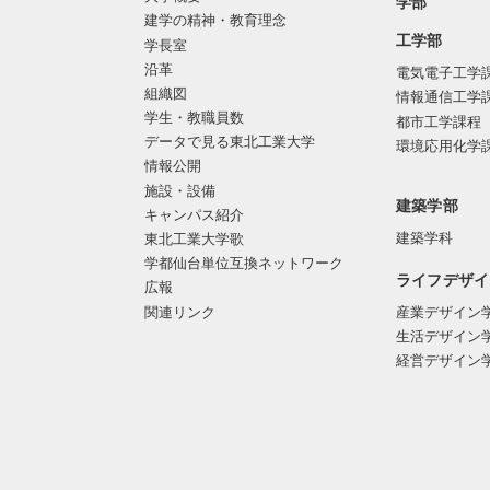
学部
建学の精神・教育理念
工学部
学長室
沿革
電気電子工学
組織図
情報通信工学
学生・教職員数
都市工学課程
データで見る東北工業大学
環境応用化学
情報公開
施設・設備
建築学部
キャンパス紹介
建築学科
東北工業大学歌
学都仙台単位互換ネットワーク
ライフデザイ
広報
関連リンク
産業デザイン
生活デザイン
経営デザイン