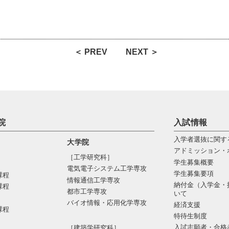
＜ PREV
NEXT ＞
院
入試情報
入学者選抜に関す
大学院
アドミッション・
［工学研究科］
学生募集概要
電気電⼦システム⼯学専攻
学生募集要項
課程
情報通信⼯学専攻
納付金（入学金・
課程
都市⼯学専攻
いて
バイオ情報・応⽤化学専攻
経済支援
課程
特待生制度
入試志願者・合格
［建築学研究科］