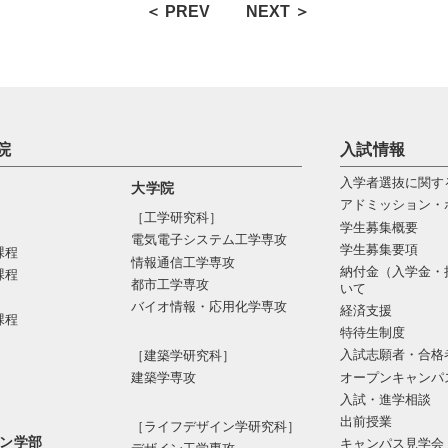
＜ PREV
NEXT ＞
院
入試情報
入学者選抜に関す
大学院
アドミッション・
［工学研究科］
学生募集概要
電気電⼦システム⼯学専攻
学生募集要項
課程
情報通信⼯学専攻
納付金（入学金・
課程
都市⼯学専攻
いて
バイオ情報・応⽤化学専攻
経済支援
課程
特待生制度
入試志願者・合格
［建築学研究科］
オープンキャンパ
建築学専攻
入試・進学相談
出前授業
［ライフデザイン学研究科］
ン学部
キャンパス見学会