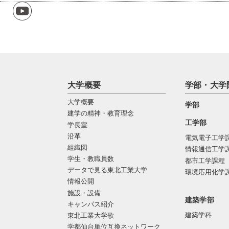
大学概要
学部・大学
大学概要
学部
建学の精神・教育理念
工学部
学長室
沿革
電気電子工学
組織図
情報通信工学
学生・教職員数
都市工学課程
データで見る東北工業大学
環境応用化学
情報公開
施設・設備
建築学部
キャンパス紹介
建築学科
東北工業大学歌
学都仙台単位互換ネットワーク