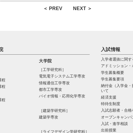
＜ PREV
NEXT ＞
院
入試情報
入学者選抜に関す
大学院
アドミッション・
［工学研究科］
学生募集概要
電気電⼦システム⼯学専攻
学生募集要項
課程
情報通信⼯学専攻
納付金（入学金・
課程
都市⼯学専攻
いて
バイオ情報・応⽤化学専攻
経済支援
課程
特待生制度
入試志願者・合格
［建築学研究科］
オープンキャンパ
建築学専攻
入試・進学相談
出前授業
［ライフデザイン学研究科］