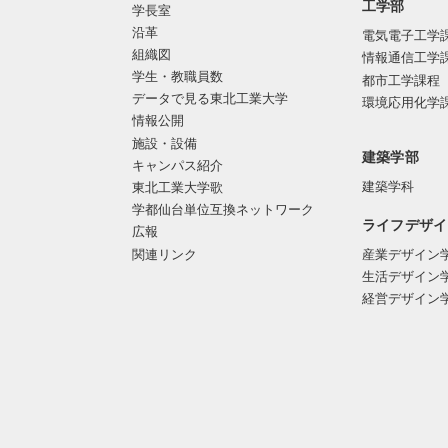
工学部
学長室
沿革
電気電子工学
組織図
情報通信工学
学生・教職員数
都市工学課程
データで見る東北工業大学
環境応用化学
情報公開
施設・設備
建築学部
キャンパス紹介
建築学科
東北工業大学歌
学都仙台単位互換ネットワーク
ライフデザイ
広報
関連リンク
産業デザイン
生活デザイン
経営デザイン