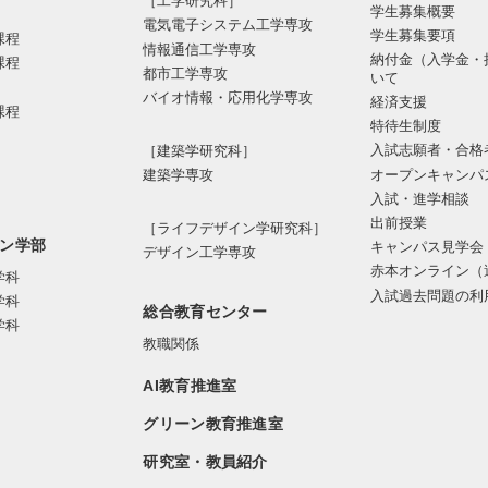
［工学研究科］
学生募集概要
電気電⼦システム⼯学専攻
学生募集要項
課程
情報通信⼯学専攻
納付金（入学金・
課程
都市⼯学専攻
いて
バイオ情報・応⽤化学専攻
経済支援
課程
特待生制度
入試志願者・合格
［建築学研究科］
オープンキャンパ
建築学専攻
入試・進学相談
出前授業
［ライフデザイン学研究科］
ン学部
キャンパス見学会
デザイン工学専攻
赤本オンライン（
学科
入試過去問題の利
学科
総合教育センター
学科
教職関係
AI教育推進室
グリーン教育推進室
研究室・教員紹介