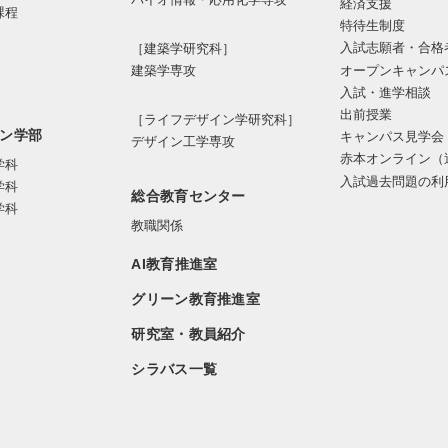
経済支援
課程
特待生制度
入試志願者・合格
［建築学研究科］
オープンキャンパ
建築学専攻
入試・進学相談
出前授業
［ライフデザイン学研究科］
ン学部
キャンパス見学会
デザイン工学専攻
赤本オンライン（
学科
入試過去問題の利
学科
総合教育センター
学科
教職関係
AI教育推進室
グリーン教育推進室
研究室・教員紹介
シラバス一覧