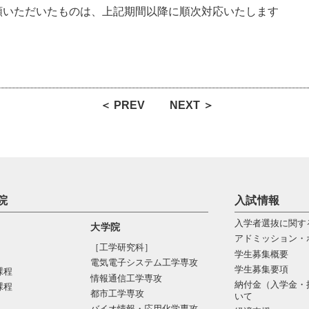
頼いただいたものは、上記期間以降に順次対応いたします
＜ PREV
NEXT ＞
院
入試情報
入学者選抜に関す
大学院
アドミッション・
［工学研究科］
学生募集概要
電気電⼦システム⼯学専攻
学生募集要項
課程
情報通信⼯学専攻
納付金（入学金・
課程
都市⼯学専攻
いて
バイオ情報・応⽤化学専攻