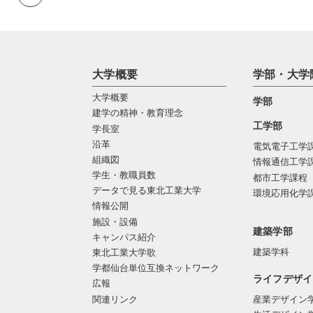
大学概要
学部・大学
大学概要
学部
建学の精神・教育理念
工学部
学長室
沿革
電気電子工学
組織図
情報通信工学
学生・教職員数
都市工学課程
データで見る東北工業大学
環境応用化学
情報公開
施設・設備
建築学部
キャンパス紹介
建築学科
東北工業大学歌
学都仙台単位互換ネットワーク
ライフデザイ
広報
関連リンク
産業デザイン