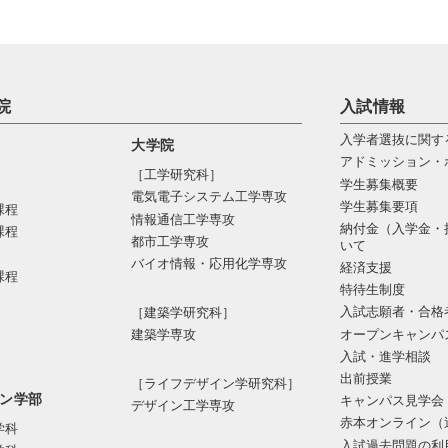
院
入試情報
入学者選抜に関す
大学院
アドミッション・
［工学研究科］
学生募集概要
電気電⼦システム⼯学専攻
学生募集要項
課程
情報通信⼯学専攻
納付金（入学金・
課程
都市⼯学専攻
いて
バイオ情報・応⽤化学専攻
経済支援
課程
特待生制度
入試志願者・合格
［建築学研究科］
オープンキャンパ
建築学専攻
入試・進学相談
出前授業
［ライフデザイン学研究科］
ン学部
キャンパス見学会
デザイン工学専攻
赤本オンライン（
学科
入試過去問題の利