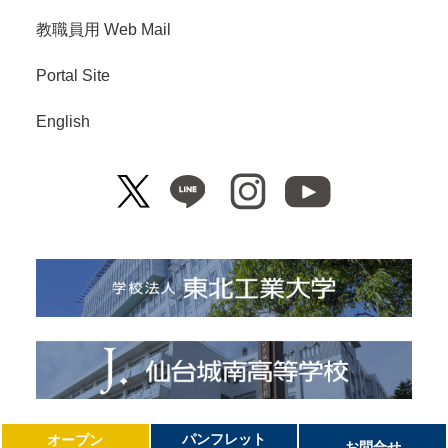
教職員用 Web Mail
Portal Site
English
Copyright© Tohoku Institute of Technology. All Right Reserved.
パンフレット
オープン
お問合せ