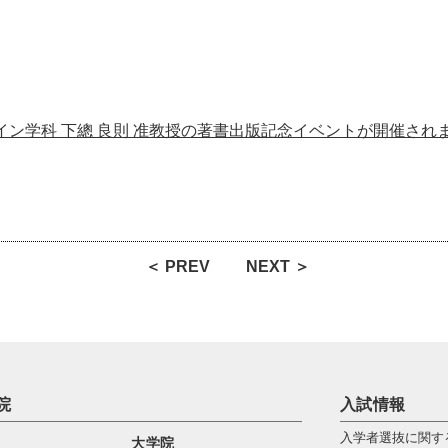
イン学科 下總 良則 准教授の著書出版記念イベントが開催され
＜ PREV
NEXT ＞
院
入試情報
入学者選抜に関す
大学院