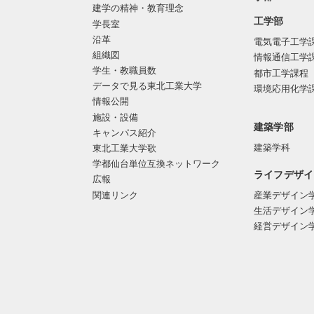
建学の精神・教育理念
工学部
学長室
沿革
電気電子工学
組織図
情報通信工学
学生・教職員数
都市工学課程
データで見る東北工業大学
環境応用化学
情報公開
施設・設備
建築学部
キャンパス紹介
建築学科
東北工業大学歌
学都仙台単位互換ネットワーク
ライフデザイ
広報
関連リンク
産業デザイン
生活デザイン
経営デザイン