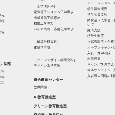
アドミッション・
［工学研究科］
学生募集概要
電気電⼦システム⼯学専攻
学生募集要項
課程
情報通信⼯学専攻
納付金（入学金・
課程
都市⼯学専攻
いて
バイオ情報・応⽤化学専攻
経済支援
課程
特待生制度
入試志願者・合格
［建築学研究科］
オープンキャンパ
建築学専攻
入試・進学相談
出前授業
［ライフデザイン学研究科］
ン学部
キャンパス見学会
デザイン工学専攻
赤本オンライン（
学科
入試過去問題の利
学科
総合教育センター
学科
教職関係
AI教育推進室
グリーン教育推進室