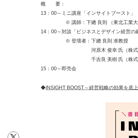
概 要：
13：00～ミニ講座「インサイトブースト」
※ 講師：下總 良則 （東北工業大
14：00～対談「ビジネスとデザイン経営の
※ 登壇者：下總 良則 准教授
河原木 俊幸 氏（株式会社みん
千吉良 美樹 氏（株式会社ハ
15：00～即売会
◆
INSIGHT BOOST～経営戦略の効果