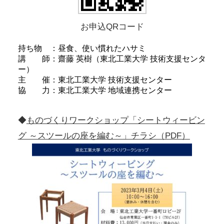
お申込QRコード
持ち物 ：昼食、使い慣れたハサミ
講 師：齋藤 英樹（東北工業大学 技術支援センタ
ー）
主 催：東北工業大学 技術支援センター
協 力：東北工業大学 地域連携センター
◆
ものづくりワークショップ「シートウィービン
グ ～スツールの座を編む～」チラシ（PDF）