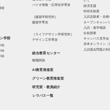
いて
バイオ情報・応⽤化学専攻
経済支援
課程
特待生制度
入試志願者・合格
［建築学研究科］
オープンキャンパ
建築学専攻
入試・進学相談
出前授業
［ライフデザイン学研究科］
ン学部
キャンパス見学会
デザイン工学専攻
赤本オンライン（
学科
入試過去問題の利
学科
総合教育センター
学科
教職関係
AI教育推進室
グリーン教育推進室
研究室・教員紹介
シラバス一覧