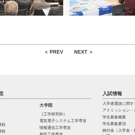
＜ PREV
NEXT ＞
院
入試情報
入学者選抜に関す
大学院
アドミッション・
［工学研究科］
学生募集概要
電気電⼦システム⼯学専攻
学生募集要項
課程
情報通信⼯学専攻
納付金（入学金・
課程
都市⼯学専攻