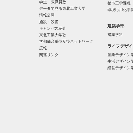
学生・教職員数
都市工学課程
データで見る東北工業大学
環境応用化学
情報公開
施設・設備
建築学部
キャンパス紹介
建築学科
東北工業大学歌
学都仙台単位互換ネットワーク
ライフデザイ
広報
関連リンク
産業デザイン
生活デザイン
経営デザイン