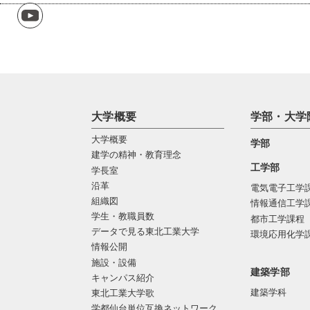
大学概要
学部・大学
大学概要
学部
建学の精神・教育理念
工学部
学長室
沿革
電気電子工学
組織図
情報通信工学
学生・教職員数
都市工学課程
データで見る東北工業大学
環境応用化学
情報公開
施設・設備
建築学部
キャンパス紹介
建築学科
東北工業大学歌
学都仙台単位互換ネットワーク