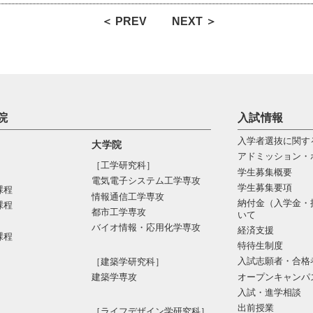
＜ PREV
NEXT ＞
院
入試情報
入学者選抜に関す
大学院
アドミッション・
［工学研究科］
学生募集概要
電気電⼦システム⼯学専攻
学生募集要項
課程
情報通信⼯学専攻
納付金（入学金・
課程
都市⼯学専攻
いて
バイオ情報・応⽤化学専攻
経済支援
課程
特待生制度
入試志願者・合格
［建築学研究科］
オープンキャンパ
建築学専攻
入試・進学相談
出前授業
［ライフデザイン学研究科］