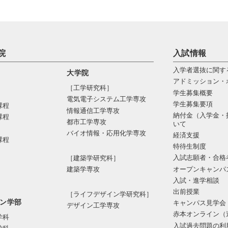
院
入試情報
入学者選抜に関す
大学院
アドミッション・
［工学研究科］
学生募集概要
電気電⼦システム⼯学専攻
学生募集要項
課程
情報通信⼯学専攻
納付金（入学金・
課程
都市⼯学専攻
いて
バイオ情報・応⽤化学専攻
経済支援
課程
特待生制度
入試志願者・合格
［建築学研究科］
オープンキャンパ
建築学専攻
入試・進学相談
出前授業
［ライフデザイン学研究科］
ン学部
キャンパス見学会
デザイン工学専攻
赤本オンライン（
学科
入試過去問題の利