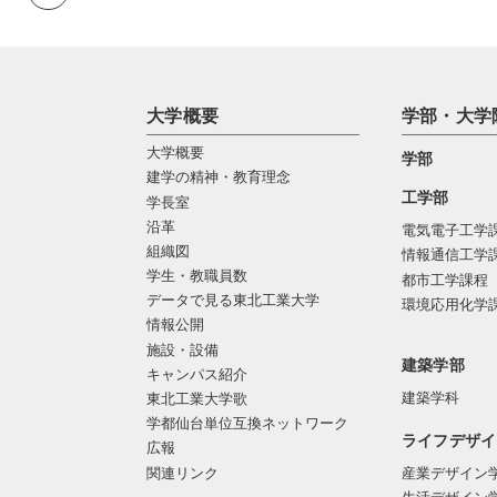
大学概要
学部・大学
大学概要
学部
建学の精神・教育理念
工学部
学長室
沿革
電気電子工学
組織図
情報通信工学
学生・教職員数
都市工学課程
データで見る東北工業大学
環境応用化学
情報公開
施設・設備
建築学部
キャンパス紹介
建築学科
東北工業大学歌
学都仙台単位互換ネットワーク
ライフデザイ
広報
関連リンク
産業デザイン