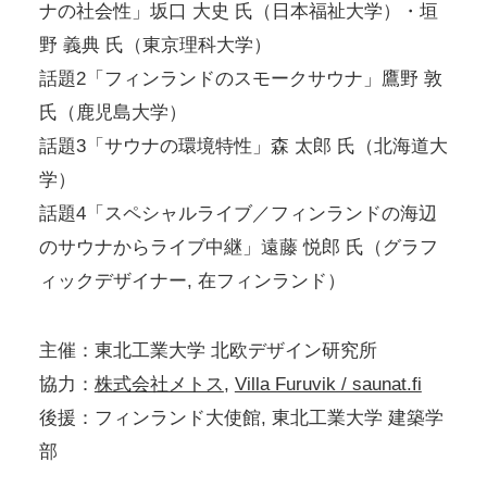
ナの社会性」坂口 大史 氏（日本福祉大学）・垣
野 義典 氏（東京理科大学）
話題2「フィンランドのスモークサウナ」鷹野 敦
氏（鹿児島大学）
話題3「サウナの環境特性」森 太郎 氏（北海道大
学）
話題4「スペシャルライブ／フィンランドの海辺
のサウナからライブ中継」遠藤 悦郎 氏（グラフ
ィックデザイナー, 在フィンランド）
主催：東北工業大学 北欧デザイン研究所
協力：
株式会社メトス
,
Villa Furuvik / saunat.fi
後援：フィンランド大使館, 東北工業大学 建築学
部