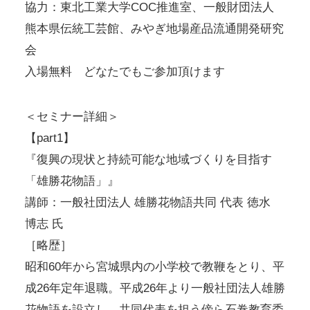
協力：東北工業大学COC推進室、一般財団法人
熊本県伝統工芸館、みやぎ地場産品流通開発研究
会
入場無料 どなたでもご参加頂けます
＜セミナー詳細＞
【part1】
『復興の現状と持続可能な地域づくりを目指す
「雄勝花物語」』
講師：一般社団法人 雄勝花物語共同 代表 徳水
博志 氏
［略歴］
昭和60年から宮城県内の小学校で教鞭をとり、平
成26年定年退職。平成26年より一般社団法人雄勝
花物語を設立し、共同代表を担う傍ら石巻教育委