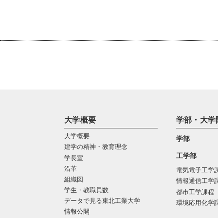
大学概要
学部・大学
大学概要
学部
建学の精神・教育理念
工学部
学長室
沿革
電気電子工学
組織図
情報通信工学
学生・教職員数
都市工学課程
データで見る東北工業大学
環境応用化学
情報公開