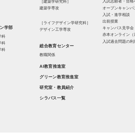
入試志願者・合格
［建築学研究科］
オープンキャンパ
建築学専攻
入試・進学相談
出前授業
［ライフデザイン学研究科］
ン学部
キャンパス見学会
デザイン工学専攻
赤本オンライン（
学科
入試過去問題の利
学科
総合教育センター
学科
教職関係
AI教育推進室
グリーン教育推進室
研究室・教員紹介
シラバス一覧