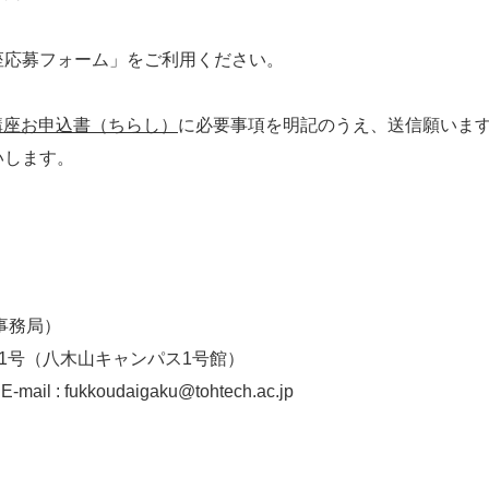
座応募フォーム」をご利用ください。
講座お申込書（ちらし）
に必要事項を明記のうえ、送信願いま
いします。
事務局）
5番1号（八木山キャンパス1号館）
-mail : fukkoudaigaku@tohtech.ac.jp