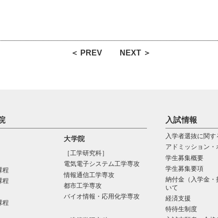
＜ PREV
NEXT ＞
院
入試情報
入学者選抜に関す
大学院
アドミッション・
［工学研究科］
学生募集概要
電気電⼦システム⼯学専攻
学生募集要項
課程
情報通信⼯学専攻
納付金（入学金・
課程
都市⼯学専攻
いて
バイオ情報・応⽤化学専攻
経済支援
課程
特待生制度