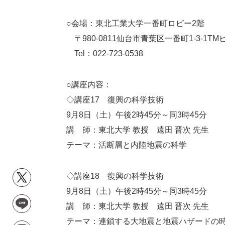
○会場：東北工業大学一番町ロビー2階
〒980-0811仙台市青葉区一番町1-3-1TM
Tel：022-723-0538
○講座内容：
◇講座17 復興の科学技術
9月8日（土）午後2時45分～同3時45分
講 師：東北大学 教授 遠田 晋次 先生
テーマ：活断層と内陸地震の科学
◇講座18 復興の科学技術
9月8日（土）午後2時45分～同3時45分
講 師：東北大学 教授 遠田 晋次 先生
テーマ：連鎖する大地震と地震ハザードの