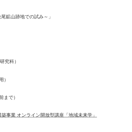
松尾鉱山跡地での試み～」
化研究科）
用）
前まで）
。
構築事業 オンライン開放型講座「地域未来学」