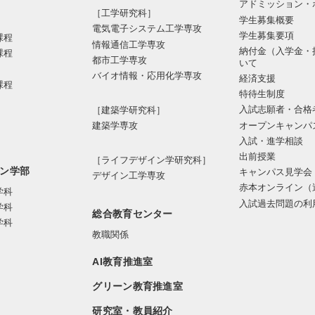
アドミッション・
［工学研究科］
学生募集概要
電気電⼦システム⼯学専攻
学生募集要項
課程
情報通信⼯学専攻
納付金（入学金・
課程
都市⼯学専攻
いて
バイオ情報・応⽤化学専攻
経済支援
課程
特待生制度
入試志願者・合格
［建築学研究科］
オープンキャンパ
建築学専攻
入試・進学相談
出前授業
［ライフデザイン学研究科］
ン学部
キャンパス見学会
デザイン工学専攻
赤本オンライン（
学科
入試過去問題の利
学科
総合教育センター
学科
教職関係
AI教育推進室
グリーン教育推進室
研究室・教員紹介