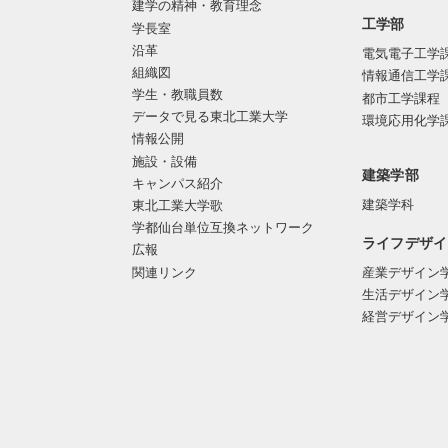
建学の精神・教育理念
工学部
学長室
沿革
電気電子工学
組織図
情報通信工学
学生・教職員数
都市工学課程
データで見る東北工業大学
環境応用化学
情報公開
施設・設備
建築学部
キャンパス紹介
建築学科
東北工業大学歌
学都仙台単位互換ネットワーク
ライフデザイ
広報
関連リンク
産業デザイン
生活デザイン
経営デザイン