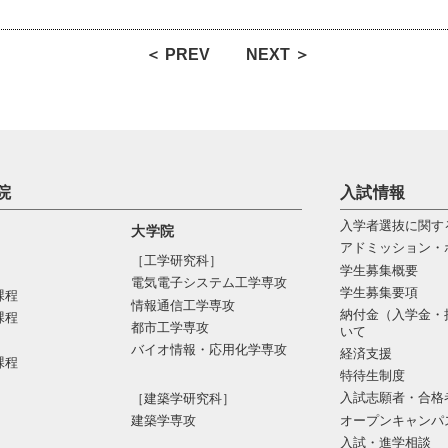
＜ PREV
NEXT ＞
院
入試情報
入学者選抜に関す
大学院
アドミッション・
［工学研究科］
学生募集概要
電気電⼦システム⼯学専攻
学生募集要項
課程
情報通信⼯学専攻
納付金（入学金・
課程
都市⼯学専攻
いて
バイオ情報・応⽤化学専攻
経済支援
課程
特待生制度
入試志願者・合格
［建築学研究科］
オープンキャンパ
建築学専攻
入試・進学相談