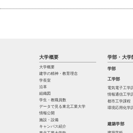
大学概要
学部・大学
大学概要
学部
建学の精神・教育理念
工学部
学長室
沿革
電気電子工学
組織図
情報通信工学
学生・教職員数
都市工学課程
データで見る東北工業大学
環境応用化学
情報公開
施設・設備
建築学部
キャンパス紹介
建築学科
東北工業大学歌