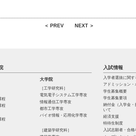
＜ PREV
NEXT ＞
院
入試情報
入学者選抜に関す
大学院
アドミッション・
［工学研究科］
学生募集概要
電気電⼦システム⼯学専攻
学生募集要項
課程
情報通信⼯学専攻
納付金（入学金・
課程
都市⼯学専攻
いて
バイオ情報・応⽤化学専攻
経済支援
課程
特待生制度
入試志願者・合格
［建築学研究科］