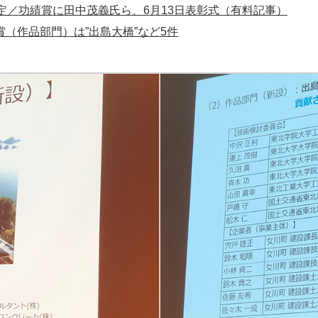
定／功績賞に田中茂義氏ら、6月13日表彰式（有料記事）
賞（作品部門）は”出島大橋”など5件