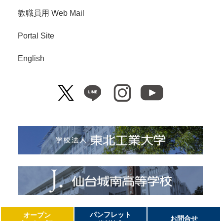
教職員用 Web Mail
Portal Site
English
Copyright© Tohoku Institute of Technology. All Right Reserved.
パンフレット
オープン
お問合せ