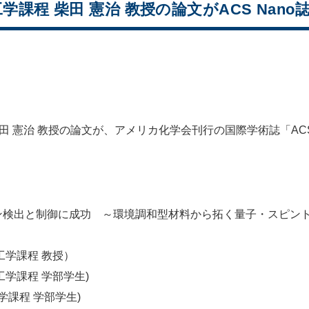
課程 柴田 憲治 教授の論文がACS Nan
柴田 憲治 教授の論文が、アメリカ化学会刊行の国際学術誌「AC
検出と制御に成功 ～環境調和型材料から拓く量子・スピン
学課程 教授）
学課程 学部学生)
課程 学部学生)