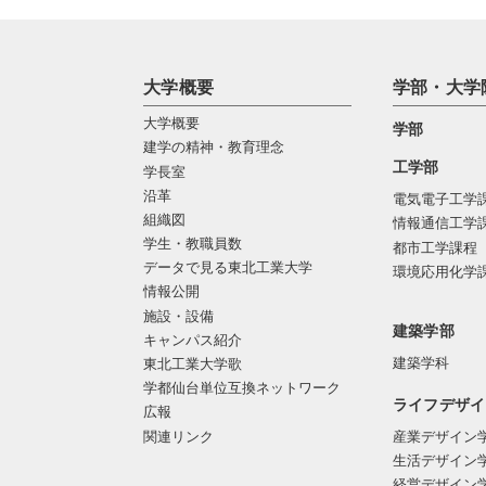
大学概要
学部・大学
大学概要
学部
建学の精神・教育理念
工学部
学長室
沿革
電気電子工学
組織図
情報通信工学
学生・教職員数
都市工学課程
データで見る東北工業大学
環境応用化学
情報公開
施設・設備
建築学部
キャンパス紹介
建築学科
東北工業大学歌
学都仙台単位互換ネットワーク
ライフデザイ
広報
関連リンク
産業デザイン
生活デザイン
経営デザイン