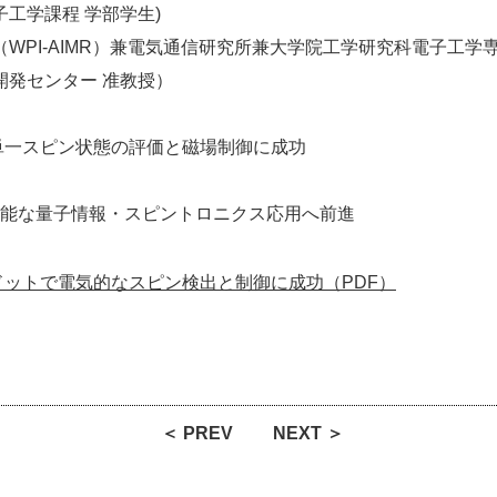
工学課程 学部学生)
WPI-AIMR）兼電気通信研究所兼大学院工学研究科電子工学
ンター 准教授）
単一スピン状態の評価と磁場制御に成功
可能な量子情報・スピントロニクス応用へ前進
ットで電気的なスピン検出と制御に成功（PDF）
＜ PREV
NEXT ＞