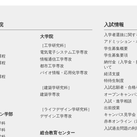
院
入試情報
入学者選抜に関す
大学院
アドミッション・
［工学研究科］
学生募集概要
電気電⼦システム⼯学専攻
学生募集要項
課程
情報通信⼯学専攻
納付金（入学金・
課程
都市⼯学専攻
いて
バイオ情報・応⽤化学専攻
経済支援
課程
特待生制度
入試志願者・合格
［建築学研究科］
オープンキャンパ
建築学専攻
入試・進学相談
出前授業
［ライフデザイン学研究科］
ン学部
キャンパス見学会
デザイン工学専攻
赤本オンライン（
学科
入試過去問題の利
学科
総合教育センター
学科