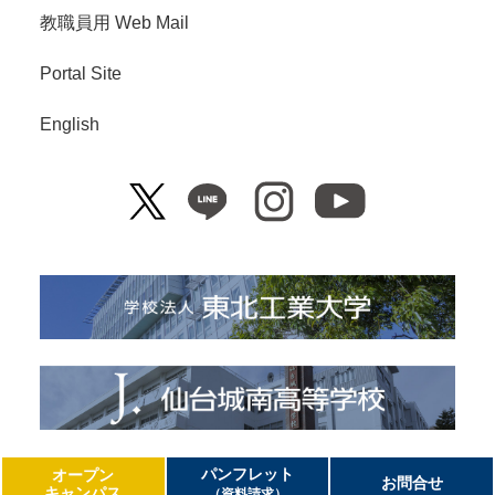
教職員用 Web Mail
Portal Site
English
Copyright© Tohoku Institute of Technology. All Right Reserved.
パンフレット
オープン
お問合せ
キャンパス
（資料請求）