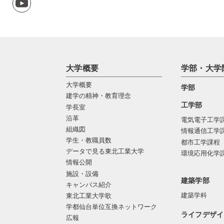
大学概要
学部・大学
大学概要
学部
建学の精神・教育理念
工学部
学長室
沿革
電気電子工学
組織図
情報通信工学
学生・教職員数
都市工学課程
データで見る東北工業大学
環境応用化学
情報公開
施設・設備
建築学部
キャンパス紹介
建築学科
東北工業大学歌
学都仙台単位互換ネットワーク
ライフデザイ
広報