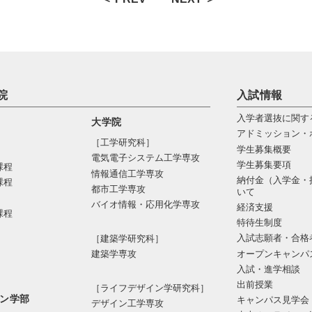
院
入試情報
入学者選抜に関す
大学院
アドミッション・
［工学研究科］
学生募集概要
電気電⼦システム⼯学専攻
学生募集要項
課程
情報通信⼯学専攻
納付金（入学金・
課程
都市⼯学専攻
いて
バイオ情報・応⽤化学専攻
経済支援
課程
特待生制度
入試志願者・合格
［建築学研究科］
オープンキャンパ
建築学専攻
入試・進学相談
出前授業
［ライフデザイン学研究科］
ン学部
キャンパス見学会
デザイン工学専攻