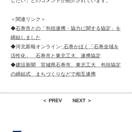
したい」とのコメントが紹介されています。
＜関連リンク＞
◆
石巻市との「包括連携・協力に関する協定」を
締結しました
◆河北新報オンライン:
石巻かほく「石巻全域を
活性化」 石巻市と東北工大、連携協定
◆
建設新聞 宮城県石巻市、東北工大 包括協定
の締結式 まちづくりなどで相互連携
＜ PREV
NEXT ＞