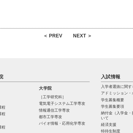
＜ PREV
NEXT ＞
院
入試情報
入学者選抜に関す
大学院
アドミッション・
［工学研究科］
学生募集概要
電気電⼦システム⼯学専攻
学生募集要項
課程
情報通信⼯学専攻
納付金（入学金・
課程
都市⼯学専攻
いて
バイオ情報・応⽤化学専攻
経済支援
課程
特待生制度