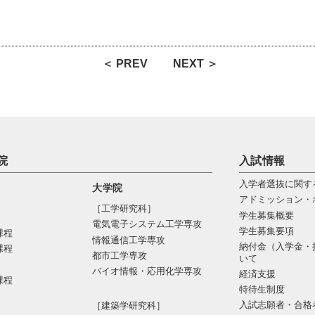
＜ PREV
NEXT ＞
院
入試情報
入学者選抜に関す
大学院
アドミッション・
［工学研究科］
学生募集概要
電気電⼦システム⼯学専攻
学生募集要項
課程
情報通信⼯学専攻
納付金（入学金・
課程
都市⼯学専攻
いて
バイオ情報・応⽤化学専攻
経済支援
課程
特待生制度
入試志願者・合格
［建築学研究科］