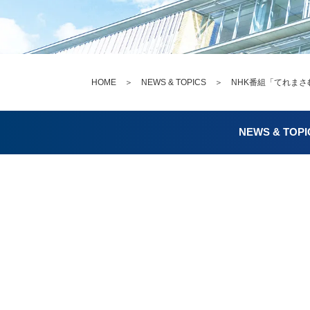
HOME
＞
NEWS & TOPICS
＞ NHK番組「てれまさ
NEWS & TOPI