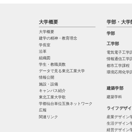
大学概要
学部・大学
大学概要
学部
建学の精神・教育理念
工学部
学長室
沿革
電気電子工学
組織図
情報通信工学
学生・教職員数
都市工学課程
データで見る東北工業大学
環境応用化学
情報公開
施設・設備
建築学部
キャンパス紹介
建築学科
東北工業大学歌
学都仙台単位互換ネットワーク
ライフデザイ
広報
関連リンク
産業デザイン
生活デザイン
経営デザイン