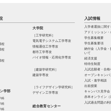
院
入試情報
入学者選抜に関す
大学院
アドミッション・
［工学研究科］
学生募集概要
電気電⼦システム⼯学専攻
学生募集要項
課程
情報通信⼯学専攻
納付金（入学金・
課程
都市⼯学専攻
いて
バイオ情報・応⽤化学専攻
経済支援
課程
特待生制度
入試志願者・合格
［建築学研究科］
オープンキャンパ
建築学専攻
入試・進学相談
出前授業
［ライフデザイン学研究科］
ン学部
キャンパス見学会
デザイン工学専攻
赤本オンライン（
学科
入試過去問題の利
学科
総合教育センター
学科