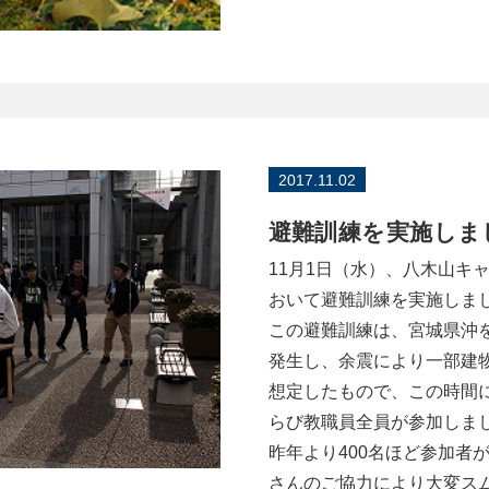
2017.11.02
避難訓練を実施しま
11月1日（水）、八木山キ
おいて避難訓練を実施しま
この避難訓練は、宮城県沖
発生し、余震により一部建
想定したもので、この時間
らび教職員全員が参加しま
昨年より400名ほど参加者
さんのご協力により大変ス