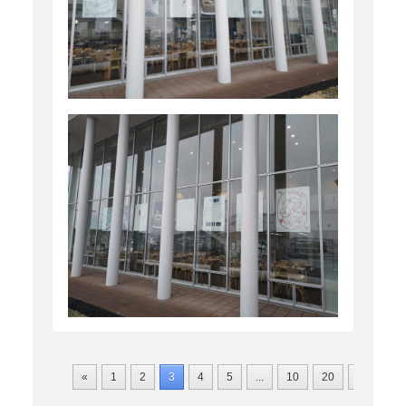
«
1
2
3
4
5
...
10
20
30
...