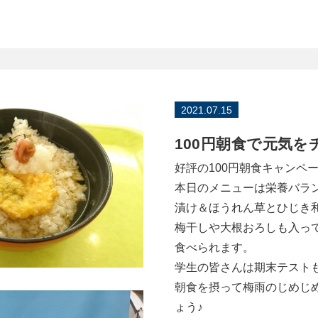
2021.07.15
100円朝食で元気を
好評の100円朝食キャンペ
本日のメニューは栄養バラ
漬け＆ほうれん草とひじき
梅干しや大根おろしも入っ
食べられます。
学生の皆さんは期末テスト
朝食を摂って梅雨のじめじ
ょう♪