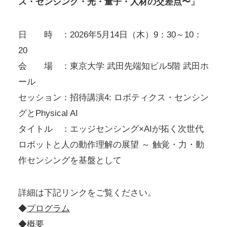
ス・センシング・光・量子・人材の交差点〜」
日 時 ：2026年5月14日（木）9：30～10：
20
会 場 ：東京大学 武田先端知ビル5階 武田ホ
ール
セッション：招待講演4: ロボティクス・センシン
グとPhysical AI
タイトル ：エッジセンシング×AIが拓く次世代
ロボットと人の動作理解の展望 ～ 触覚・力・動
作センシングを基盤として
詳細は下記リンクをご覧ください。
◆
プログラム
◆
概要