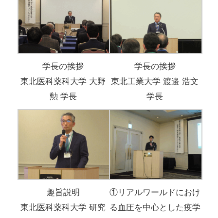
学長の挨拶
学長の挨拶
東北医科薬科大学 大野
東北工業大学 渡邉 浩文
勲 学長
学長
趣旨説明
①リアルワールドにおけ
東北医科薬科大学 研究
る血圧を中心とした疫学