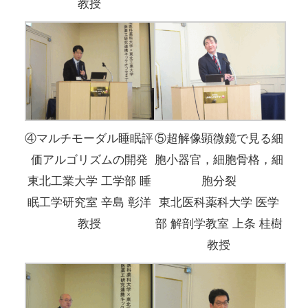
教授
④マルチモーダル睡眠評
⑤超解像顕微鏡で見る細
価アルゴリズムの開発
胞小器官，細胞骨格，細
東北工業大学 工学部 睡
胞分裂
眠工学研究室 辛島 彰洋
東北医科薬科大学 医学
教授
部 解剖学教室 上条 桂樹
教授