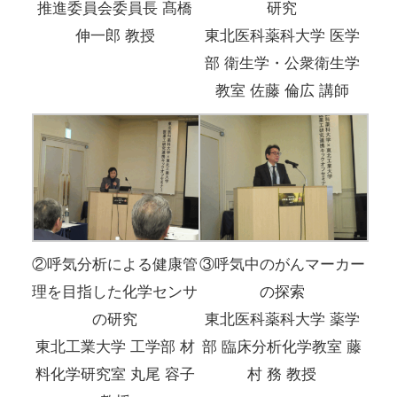
推進委員会委員長 髙橋
研究
伸一郎 教授
東北医科薬科大学 医学
部 衛生学・公衆衛生学
教室 佐藤 倫広 講師
②呼気分析による健康管
③呼気中のがんマーカー
理を目指した化学センサ
の探索
の研究
東北医科薬科大学 薬学
東北工業大学 工学部 材
部 臨床分析化学教室 藤
料化学研究室 丸尾 容子
村 務 教授