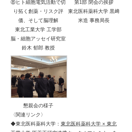
⑧ヒト細胞電気活動で切
第1部 閉会の挨拶
り拓く創薬・リスク評
東北医科薬科大学 黒﨑
価、そして脳理解
米造 事務局長
東北工業大学 工学部
脳・細胞アッセイ研究室
鈴木 郁郎 教授
懇親会の様子
〈関連リンク〉
◆東北医科薬科大学：
東北医科薬科大学 × 東北