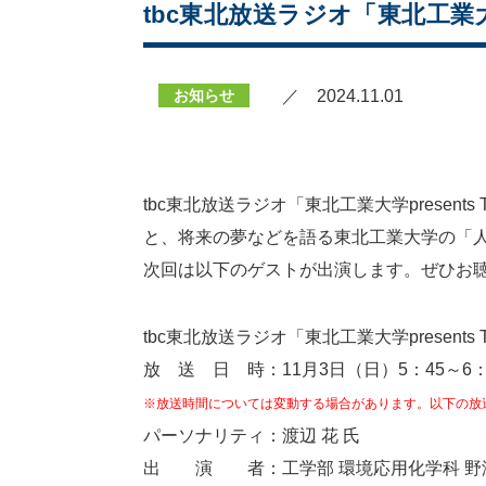
tbc東北放送ラジオ「東北工業大学p
お知らせ
／ 2024.11.01
tbc東北放送ラジオ「東北工業大学presen
と、将来の夢などを語る東北工業大学の「
次回は以下のゲストが出演します。ぜひお
tbc東北放送ラジオ「東北工業大学presents 
放 送 日 時：11月3日（日）5：45～6：
※放送時間については変動する場合があります。以下の放
パーソナリティ：渡辺 花 氏
出 演 者：工学部 環境応用化学科 野澤