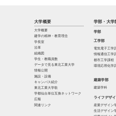
大学概要
学部・大学
大学概要
学部
建学の精神・教育理念
工学部
学長室
沿革
電気電子工学
組織図
情報通信工学
学生・教職員数
都市工学課程
データで見る東北工業大学
環境応用化学
情報公開
施設・設備
建築学部
キャンパス紹介
建築学科
東北工業大学歌
学都仙台単位互換ネットワーク
ライフデザイ
広報
関連リンク
産業デザイン
生活デザイン