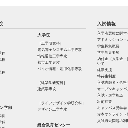
院
入試情報
入学者選抜に関す
大学院
アドミッション・
［工学研究科］
学生募集概要
電気電⼦システム⼯学専攻
学生募集要項
課程
情報通信⼯学専攻
納付金（入学金・
課程
都市⼯学専攻
いて
バイオ情報・応⽤化学専攻
経済支援
課程
特待生制度
入試志願者・合格
［建築学研究科］
オープンキャンパ
建築学専攻
入試・進学相談
出前授業
［ライフデザイン学研究科］
ン学部
キャンパス見学会
デザイン工学専攻
赤本オンライン（
学科
入試過去問題の利
学科
総合教育センター