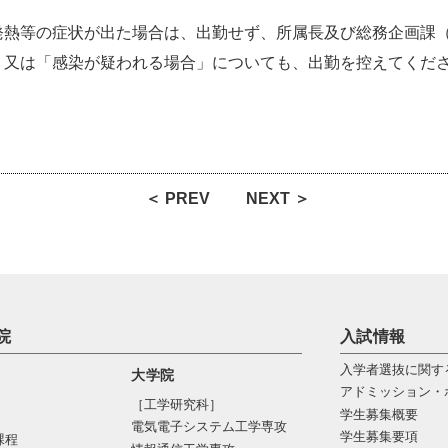
熱等の症状が出た場合は、出勤せず、所属長及び総務企画課（30
」又は「感染が疑われる場合」についても、出勤を控えてくだ
＜ PREV
NEXT ＞
院
入試情報
入学者選抜に関す
大学院
アドミッション・
［工学研究科］
学生募集概要
電気電⼦システム⼯学専攻
学生募集要項
課程