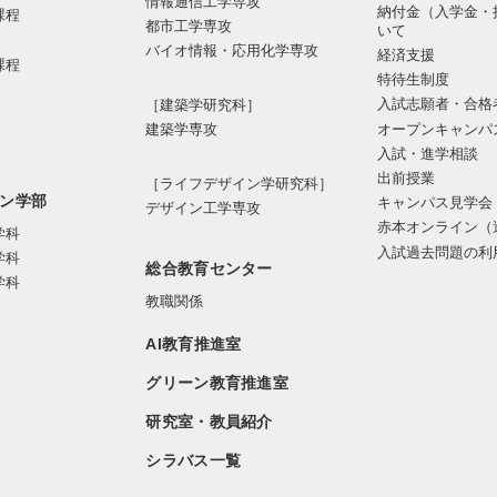
情報通信⼯学専攻
納付金（入学金・
課程
都市⼯学専攻
いて
バイオ情報・応⽤化学専攻
経済支援
課程
特待生制度
入試志願者・合格
［建築学研究科］
オープンキャンパ
建築学専攻
入試・進学相談
出前授業
［ライフデザイン学研究科］
ン学部
キャンパス見学会
デザイン工学専攻
赤本オンライン（
学科
入試過去問題の利
学科
総合教育センター
学科
教職関係
AI教育推進室
グリーン教育推進室
研究室・教員紹介
シラバス一覧