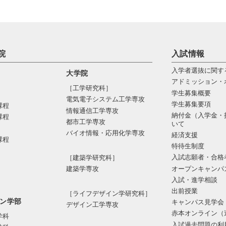
院
入試情報
入学者選抜に関す
大学院
アドミッション・
［工学研究科］
学生募集概要
電気電⼦システム⼯学専攻
学生募集要項
課程
情報通信⼯学専攻
納付金（入学金・
課程
都市⼯学専攻
いて
バイオ情報・応⽤化学専攻
経済支援
課程
特待生制度
入試志願者・合格
［建築学研究科］
オープンキャンパ
建築学専攻
入試・進学相談
出前授業
［ライフデザイン学研究科］
ン学部
キャンパス見学会
デザイン工学専攻
赤本オンライン（
学科
入試過去問題の利