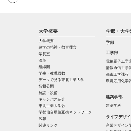
大学概要
学部・大学
大学概要
学部
建学の精神・教育理念
工学部
学長室
沿革
電気電子工学
組織図
情報通信工学
学生・教職員数
都市工学課程
データで見る東北工業大学
環境応用化学
情報公開
施設・設備
建築学部
キャンパス紹介
建築学科
東北工業大学歌
学都仙台単位互換ネットワーク
ライフデザイ
広報
関連リンク
産業デザイン