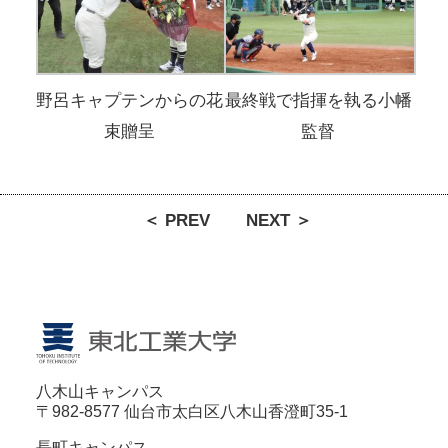
野呂キャプテンからの花
最終戦で指揮を執る小幡
束贈呈
監督
＜ PREV
NEXT ＞
八木山キャンパス
〒982-8577 仙台市太白区八木山香澄町35-1
長町キャンパス