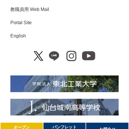
教職員用 Web Mail
Portal Site
English
Copyright© Tohoku Institute of Technology. All Right Reserved.
パンフレット
オープン