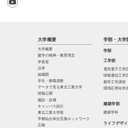
大学概要
学部・大学
大学概要
学部
建学の精神・教育理念
工学部
学長室
沿革
電気電子工学
組織図
情報通信工学
学生・教職員数
都市工学課程
データで見る東北工業大学
環境応用化学
情報公開
施設・設備
建築学部
キャンパス紹介
建築学科
東北工業大学歌
学都仙台単位互換ネットワーク
ライフデザイ
広報