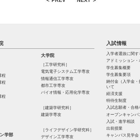
＜ PREV
NEXT ＞
院
入試情報
入学者選抜に関す
大学院
アドミッション・
［工学研究科］
学生募集概要
電気電⼦システム⼯学専攻
学生募集要項
課程
情報通信⼯学専攻
納付金（入学金・
課程
都市⼯学専攻
いて
バイオ情報・応⽤化学専攻
経済支援
課程
特待生制度
入試志願者・合格
［建築学研究科］
オープンキャンパ
建築学専攻
入試・進学相談
出前授業
［ライフデザイン学研究科］
ン学部
キャンパス見学会
デザイン工学専攻