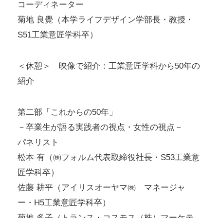
コーディネーター
菊地 良覺（本学ライフデザイン学部長・教授・
S51工業意匠学科卒）
＜休憩＞ 映像で紹介：工業意匠学科から50年の
紹介
第二部「これからの50年」
－卒業生が語る実践者の視点・女性の視点－
パネリスト
松本 有（㈱フォルム代表取締役社長・S53工業意
匠学科卒）
佐藤 耕平（アイリスオーヤマ㈱ マネージャ
ー・H5工業意匠学科卒）
菊地 多子（トランス・コスモス（株）マーケテ