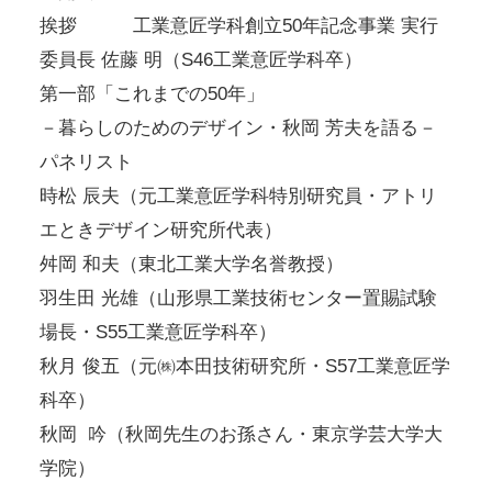
挨拶 工業意匠学科創立50年記念事業 実行
委員長 佐藤 明（S46工業意匠学科卒）
第一部「これまでの50年」
－暮らしのためのデザイン・秋岡 芳夫を語る－
パネリスト
時松 辰夫（元工業意匠学科特別研究員・アトリ
エときデザイン研究所代表）
舛岡 和夫（東北工業大学名誉教授）
羽生田 光雄（山形県工業技術センター置賜試験
場長・S55工業意匠学科卒）
秋月 俊五（元㈱本田技術研究所・S57工業意匠学
科卒）
秋岡 吟（秋岡先生のお孫さん・東京学芸大学大
学院）