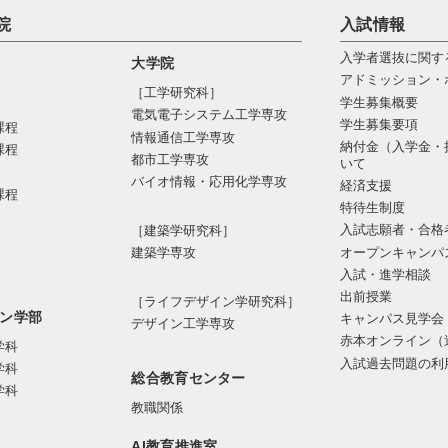
院
入試情報
入学者選抜に関す
大学院
アドミッション・
［工学研究科］
学生募集概要
電気電⼦システム⼯学専攻
学生募集要項
課程
情報通信⼯学専攻
納付金（入学金・
課程
都市⼯学専攻
いて
バイオ情報・応⽤化学専攻
経済支援
課程
特待生制度
入試志願者・合格
［建築学研究科］
オープンキャンパ
建築学専攻
入試・進学相談
出前授業
［ライフデザイン学研究科］
ン学部
キャンパス見学会
デザイン工学専攻
赤本オンライン（
学科
入試過去問題の利
学科
総合教育センター
学科
教職関係
AI教育推進室