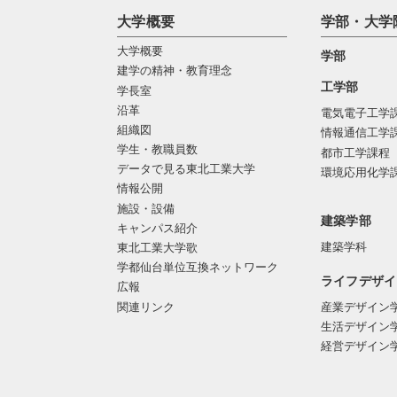
大学概要
学部・大学
大学概要
学部
建学の精神・教育理念
工学部
学長室
沿革
電気電子工学
組織図
情報通信工学
学生・教職員数
都市工学課程
データで見る東北工業大学
環境応用化学
情報公開
施設・設備
建築学部
キャンパス紹介
建築学科
東北工業大学歌
学都仙台単位互換ネットワーク
ライフデザイ
広報
関連リンク
産業デザイン
生活デザイン
経営デザイン