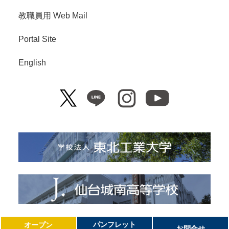
教職員用 Web Mail
Portal Site
English
Copyright© Tohoku Institute of Technology. All Right Reserved.
パンフレット
オープン
お問合せ