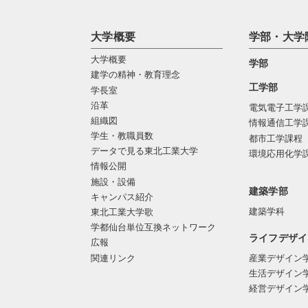
大学概要
学部・大学
大学概要
学部
建学の精神・教育理念
工学部
学長室
沿革
電気電子工学
組織図
情報通信工学
学生・教職員数
都市工学課程
データで見る東北工業大学
環境応用化学
情報公開
施設・設備
建築学部
キャンパス紹介
建築学科
東北工業大学歌
学都仙台単位互換ネットワーク
ライフデザイ
広報
関連リンク
産業デザイン
生活デザイン
経営デザイン