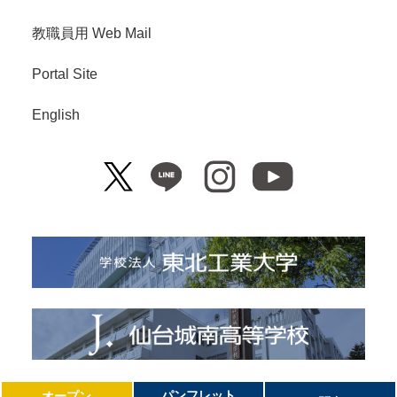
教職員用 Web Mail
Portal Site
English
Copyright© Tohoku Institute of Technology. All Right Reserved.
パンフレット
オープン