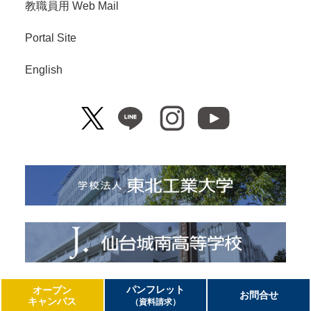
教職員用 Web Mail
Portal Site
English
Copyright© Tohoku Institute of Technology. All Right Reserved.
パンフレット
オープン
お問合せ
キャンパス
（資料請求）