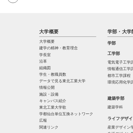
大学概要
学部・大学
大学概要
学部
建学の精神・教育理念
工学部
学長室
沿革
電気電子工学
組織図
情報通信工学
学生・教職員数
都市工学課程
データで見る東北工業大学
環境応用化学
情報公開
施設・設備
建築学部
キャンパス紹介
建築学科
東北工業大学歌
学都仙台単位互換ネットワーク
ライフデザイ
広報
関連リンク
産業デザイン