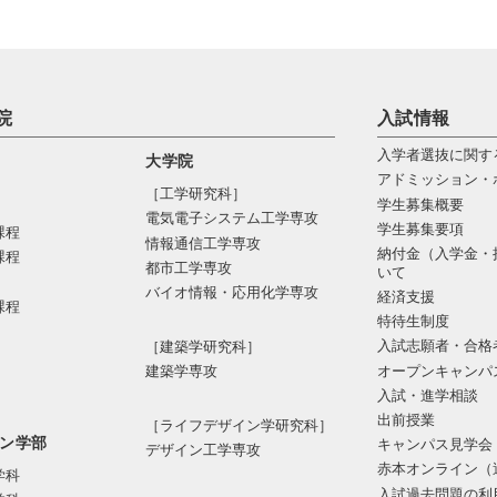
院
入試情報
入学者選抜に関す
大学院
アドミッション・
［工学研究科］
学生募集概要
電気電⼦システム⼯学専攻
学生募集要項
課程
情報通信⼯学専攻
納付金（入学金・
課程
都市⼯学専攻
いて
バイオ情報・応⽤化学専攻
経済支援
課程
特待生制度
入試志願者・合格
［建築学研究科］
オープンキャンパ
建築学専攻
入試・進学相談
出前授業
［ライフデザイン学研究科］
ン学部
キャンパス見学会
デザイン工学専攻
赤本オンライン（
学科
入試過去問題の利