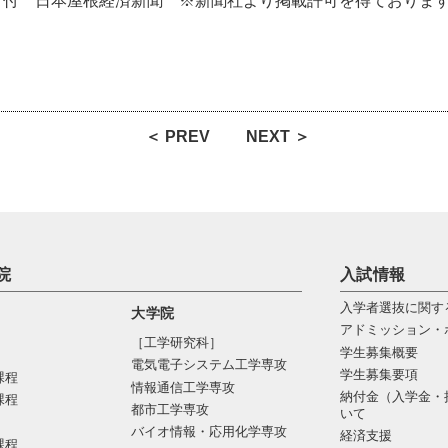
）付 日本屋根経済新聞 ※新聞社より掲載許可を得ておりま
＜ PREV
NEXT ＞
院
入試情報
入学者選抜に関す
大学院
アドミッション・
［工学研究科］
学生募集概要
電気電⼦システム⼯学専攻
学生募集要項
課程
情報通信⼯学専攻
納付金（入学金・
課程
都市⼯学専攻
いて
バイオ情報・応⽤化学専攻
経済支援
課程