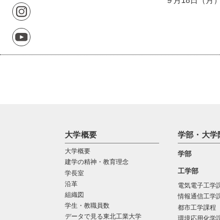
９月18日（月
大学概要
学部・大学
大学概要
学部
建学の精神・教育理念
工学部
学長室
沿革
電気電子工学
組織図
情報通信工学
学生・教職員数
都市工学課程
データで見る東北工業大学
環境応用化学