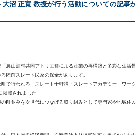
 大沼 正寛 教授が行う活動についての記事
究「農山漁村共同アトリエ群による産業の再構築と多彩な生活
いる陸前スレート民家の保全があります。
米町で行われる「スレート千軒講・スレートアカデミー ワー
上に掲載されました。
根の町並みを次世代につなげる取り組みとして専門家や地域住