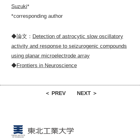
Suzuki
*
*corresponding author
◆論文：
Detection of astrocytic slow oscillatory
activity and response to seizurogenic compounds
using planar microelectrode array
◆
Frontiers in Neuroscience
＜ PREV
NEXT ＞