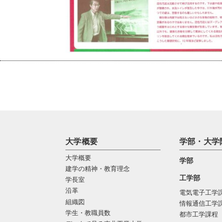
大学概要
学部・大学
大学概要
学部
建学の精神・教育理念
工学部
学長室
沿革
電気電子工学
組織図
情報通信工学
学生・教職員数
都市工学課程