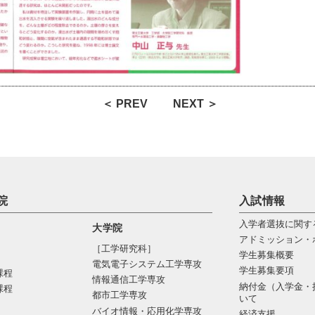
＜ PREV
NEXT ＞
院
入試情報
入学者選抜に関す
大学院
アドミッション・
［工学研究科］
学生募集概要
電気電⼦システム⼯学専攻
学生募集要項
課程
情報通信⼯学専攻
納付金（入学金・
課程
都市⼯学専攻
いて
バイオ情報・応⽤化学専攻
経済支援