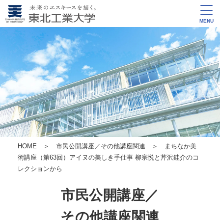
MENU
HOME
＞
市民公開講座／その他講座関連
＞ まちなか美
術講座（第63回）
アイヌの美しき手仕事 柳宗悦と芹沢銈介のコ
レクションから
市民公開講座／
その他講座関連