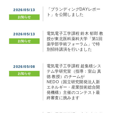
「ブランディングDAYレポー
2026/05/13
ト」を公開しました
お知らせ
電気電子工学課程 鈴木 郁郎 教
2026/05/13
授が東北医科薬科大学「第1回
お知らせ
薬学部学術フォーラム」で特
別招待講演を行いました
電気電子工学課程 超集積シス
2026/05/08
テム学研究室（指導：室山 真
お知らせ
徳 教授）のチームが
NEDO（国立研究開発法人新
エネルギー・産業技術総合開
発機構）主催のコンテスト最
終審査に挑みます