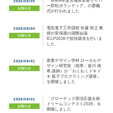
「令和8年度宮城県警察サイバ
2026/06/05
ー防犯ボランティア」の委嘱
お知らせ
式が行われました
電気電子工学課程 佐藤 智之 教
2026/06/04
授が雷保護の国際会議
お知らせ
ICLP2026で招待講演を行いま
した
産業デザイン学科 ローカルデ
2026/06/01
ザイン研究室（指導：坂川 侑
お知らせ
希 講師）が「わくわくドキド
キ 親子プログラミング講座」
を開催しました
「グローテック部活応援企画
2026/06/01
ドリームコンテスト2026」を
お知らせ
開催しました